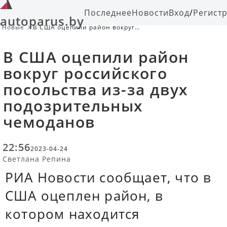
Последнее
Новости
Вход
/
Регист
autoparus.by
Новые
В США оцепили район вокруг
российского посольства из-за двух
подозрительных чемоданов
В США оцепили район
вокруг российского
посольства из-за двух
подозрительных
чемоданов
22:56
2023-04-24
Светлана Репина
РИА Новости сообщает, что в
США оцеплен район, в
котором находится