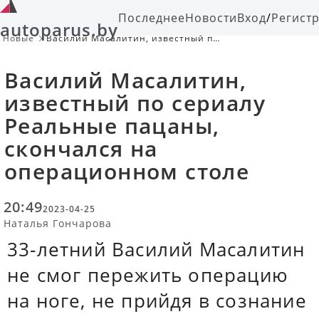
Последнее
Новости
Вход
/
Регист
autoparus.by
Новые
Василий Масалитин, известный по
сериалу Реальные пацаны,
скончался на операционном столе
Василий Масалитин,
известный по сериалу
Реальные пацаны,
скончался на
операционном столе
20:49
2023-04-25
Наталья Гончарова
33-летний Василий Масалитин
не смог пережить операцию
на ноге, не прийдя в сознание