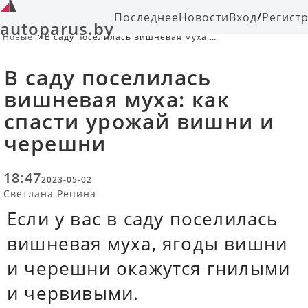
Последнее
Новости
Вход
/
Регист
autoparus.by
Новые
В саду поселилась вишневая муха:
как спасти урожай вишни и
черешни
В саду поселилась
вишневая муха: как
спасти урожай вишни и
черешни
18:47
2023-05-02
Светлана Репина
Если у вас в саду поселилась
вишневая муха, ягоды вишни
и черешни окажутся гнилыми
и червивыми.