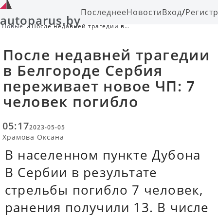
Последнее
Новости
Вход
/
Регист
autoparus.by
Новые
После недавней трагедии в
Белгороде Сербия переживает
новое ЧП: 7 человек погибло
После недавней трагедии
в Белгороде Сербия
переживает новое ЧП: 7
человек погибло
05:17
2023-05-05
Храмова Оксана
В населенном пункте Дубона
В Сербии в результате
стрельбы погибло 7 человек,
ранения получили 13. В числе