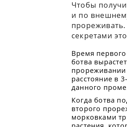
Чтобы получи
и по внешнем
прореживать.
секретами это
Время первого
ботва вырастет
прореживании 
расстояние в 3
данного промеж
Когда ботва по
второго проре
морковками тре
растения, кото