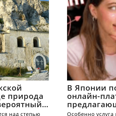
жской
В Японии п
где природа
онлайн-пла
вероятный
предлагаю
напрокат
ся над степью
Особенно услуга 