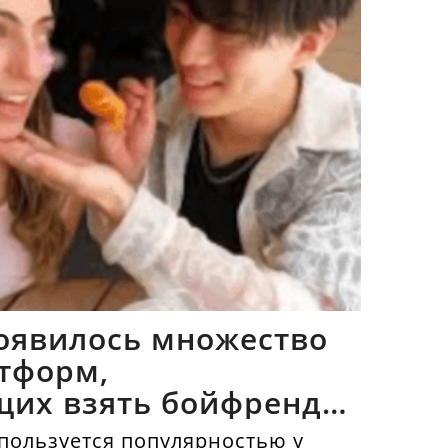
оявилось множество
тформ,
щих взять бойфрендов
пользуется популярностью у