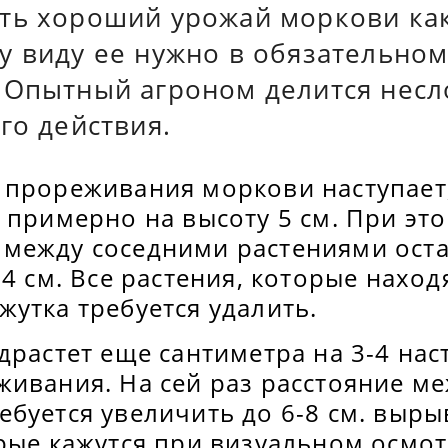
ть хороший урожай моркови как 
у виду ее нужно в обязательно
 Опытный агроном делится нес
го действия.
 прореживания моркови наступает,
 примерно на высоту 5 см. При эт
между соседними растениями ост
-4 см. Все растения, которые наход
утка требуется удалить.
драстет еще сантиметра на 3-4 нас
живания. На сей раз расстояние м
буется увеличить до 6-8 см. выры
рые кажутся при визуальном осмот