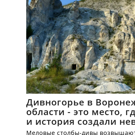
Дивногорье в Вороне
области - это место, 
и история создали не
синтез
Меловые столбы-дивы возвышают