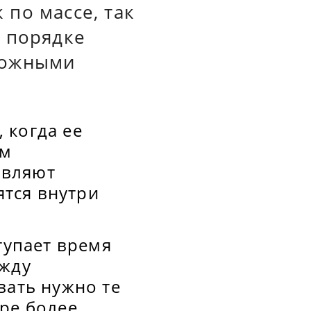
по массе, так
м порядке
ложными
 когда ее
ом
авляют
ятся внутри
тупает время
ежду
вать нужно те
ре более