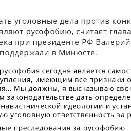
ать уголовные дела против конк
вляют русофобию, считает глава
ека при президенте РФ Валерий 
поддержали в Минюсте.
 русофобия сегодня является само
тупления, имеющим все признаки 
ия… Мы должны, я высказываю сво
ем законодательстве дать определ
енавистнической идеологии и уста
ую уголовную ответственность за 
ные преследования за русофобию