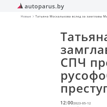
autoparus.by
Новые
Татьяна Москалькова вслед за замглавы 
уголовным преступлением
Татьян
замгла
СПЧ пр
русофо
престу
12:00
2023-05-12