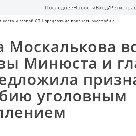
Последнее
Новости
Вход
/
Регистра
Минюста и главой СПЧ предложила признать русофобию
а Москалькова вс
вы Минюста и г
едложила призн
бию уголовным
плением