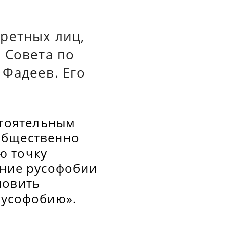
ретных лиц,
 Совета по
Фадеев. Его
стоятельным
общественно
ю точку
ение русофобии
новить
русофобию».