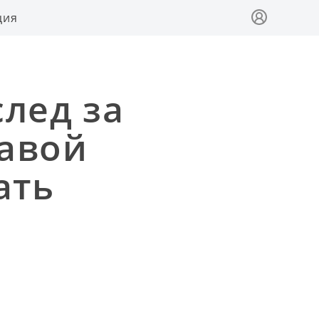
ция
лед за
лавой
ать