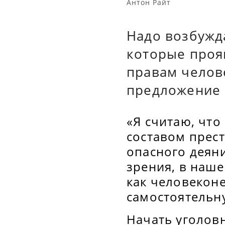
Антон Райт
Надо возбужд
которые проя
правам челов
предложение 
«Я считаю, что
составом прес
опасного деян
зрения, в наш
как человекон
самостоятельн
Начать уголов