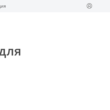
ция
для