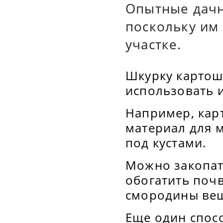
Опытные дачн
поскольку им
участке.
Шкурку картош
использовать 
Например, кар
материал для 
под кустами.
Можно закопать
обогатить поч
смородины ве
Еще один спос