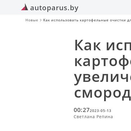
autoparus.by
Новые
Как использовать картофельные очистки д
Как ис
картоф
увелич
сморо
00:27
2023-05-13
Светлана Репина