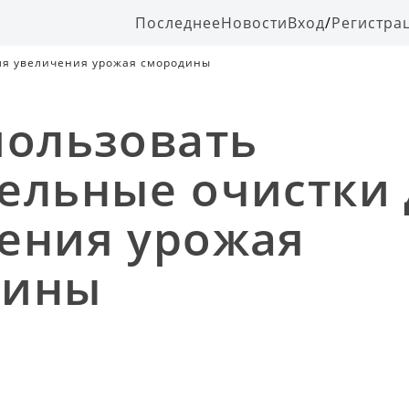
Последнее
Новости
Вход
/
Регистра
ля увеличения урожая смородины
пользовать
ельные очистки 
ения урожая
дины