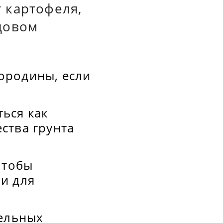
 картофеля,
довом
ородины, если
ься как
ства грунта
чтобы
и для
фельных