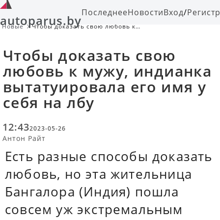
Последнее
Новости
Вход
/
Регист
autoparus.by
Новые
Чтобы доказать свою любовь к
мужу, индианка вытатуировала его
имя у себя на лбу
Чтобы доказать свою
любовь к мужу, индианка
вытатуировала его имя у
себя на лбу
12:43
2023-05-26
Антон Райт
Есть разные способы доказать
любовь, но эта жительница
Бангалора (Индия) пошла
совсем уж экстремальным