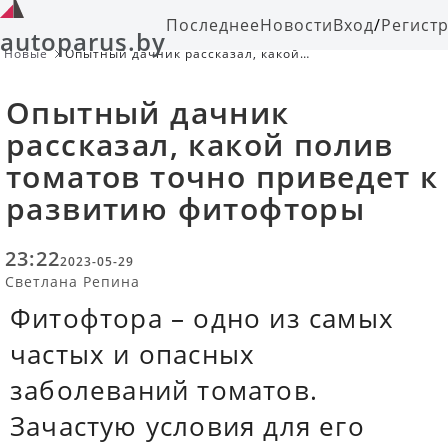
Последнее
Новости
Вход
/
Регист
autoparus.by
Новые
Опытный дачник рассказал, какой
полив томатов точно приведет к
развитию фитофторы
Опытный дачник
рассказал, какой полив
томатов точно приведет к
развитию фитофторы
23:22
2023-05-29
Светлана Репина
Фитофтора – одно из самых
частых и опасных
заболеваний томатов.
Зачастую условия для его