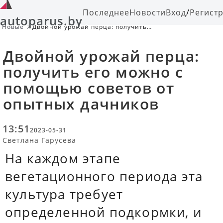
Последнее
Новости
Вход
/
Регист
autoparus.by
Новые
Двойной урожай перца: получить
его можно с помощью советов от
опытных дачников
Двойной урожай перца:
получить его можно с
помощью советов от
опытных дачников
13:51
2023-05-31
Светлана Гарусева
На каждом этапе
вегетационного периода эта
культура требует
определенной подкормки, и