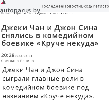
Последнее
Новости
Вход
/
Регист
autoparus.by
Новые
Джеки Чан и Джон Сина снялись в
комедийном боевике «Круче
некуда»
Джеки Чан и Джон Сина
снялись в комедийном
боевике «Круче некуда»
20:28
2023-05-31
Светлана Репина
Джеки Чан и Джон Сина
сыграли главные роли в
комедийном боевике под
названием «Круче некуда».