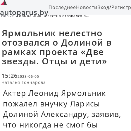
Последнее
Новости
Вход
/
Регист
autoparus.by
Новые
Ярмольник нелестно отозвался о
Долиной в рамках проекта «Две
звезды. Отцы и дети»
Ярмольник нелестно
отозвался о Долиной в
рамках проекта «Две
звезды. Отцы и дети»
15:26
2023-06-05
Наталья Гончарова
Актер Леонид Ярмольник
пожалел внучку Ларисы
Долиной Александру, заявив,
что никогда не смог бы