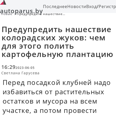
Последнее
Новости
Вход
/
Регист
autoparus.by
Новые
Предупредить нашествие
колорадских жуков: чем для этого
полить картофельную плантацию
Предупредить нашествие
колорадских жуков: чем
для этого полить
картофельную плантацию
16:29
2023-06-05
Светлана Гарусева
Перед посадкой клубней надо
избавиться от растительных
остатков и мусора на всем
участке, а потом провести