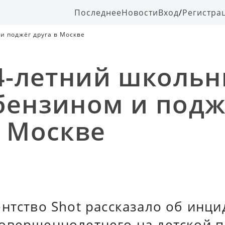
Последнее
Новости
Вход
/
Регистра
и поджёг друга в Москве
14-летний школьн
бензином и подж
в Москве
нтство Shot рассказало об инци
овершеннолетнего на детской 