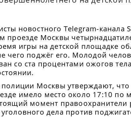
исты новостного Telegram-канала 
ом проезде Москвы четырнадцатил
ремя игры на детской площадке о
ле чего поджёг его. Молодой чело
ан со ста процентами ожогов тела
остоянии.
а полиции Москвы утверждают, что
езде имело место около 17:10 по 
стоящий момент правоохранители
 уголовного дела против поджигат