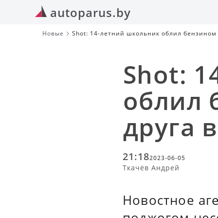
autoparus.by
Новые
Shot: 14-летний школьник облил бензином 
Shot: 
облил 
друга 
21:18
2023-06-05
Ткачёв Андрей
Новостное аге
поджогом нес