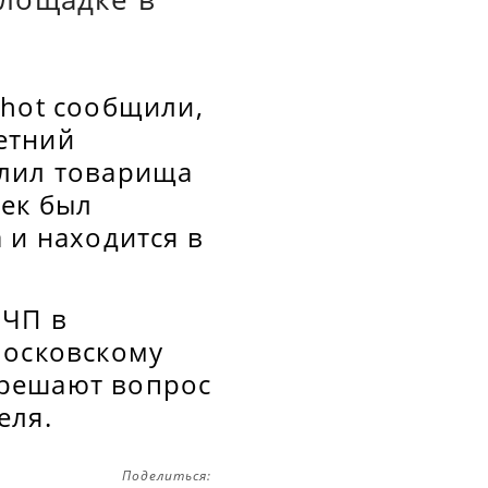
Shot сообщили,
етний
блил товарища
век был
 и находится в
 ЧП в
московскому
 решают вопрос
еля.
Поделиться: