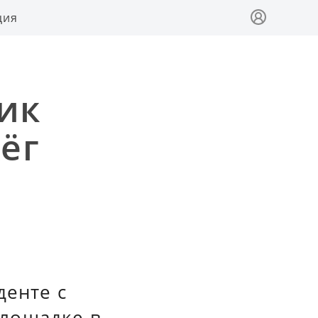
ция
ик
ёг
денте с
площадке в