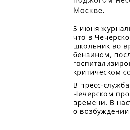
Москве.
5 июня журнал
что в Чечерск
школьник во в
бензином, пос
госпитализиров
критическом с
В пресс-служб
Чечерском про
времени. В на
о возбуждении