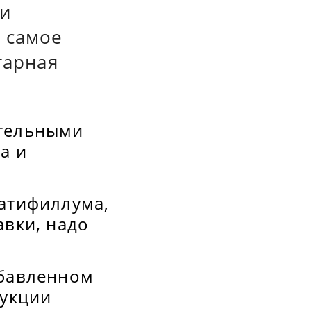
 и
 самое
тарная
ательными
а и
патифиллума,
авки, надо
збавленном
рукции