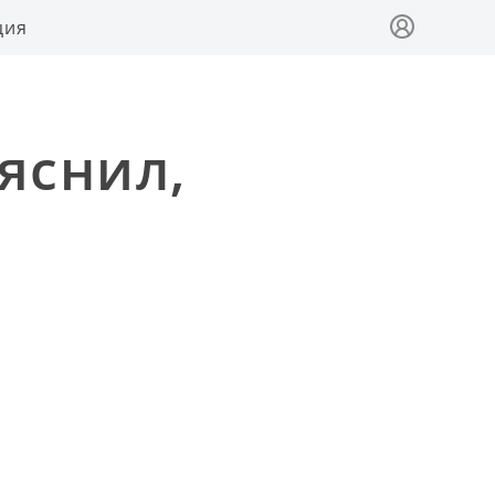
ция
яснил,