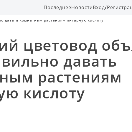
Последнее
Новости
Вход
/
Регистра
но давать комнатным растениям янтарную кислоту
й цветовод объ
авильно давать
ным растениям
ую кислоту