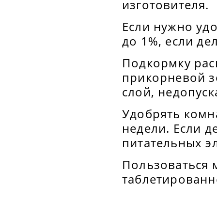
изготовителя.
Если нужно уд
до 1%, если де
Подкормку рас
прикорневой з
слой, недопус
Удобрять комн
недели. Если д
питательных э
Пользоваться 
таблетированн