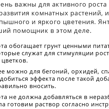
ень важны для активного роста
развития комнатных растений, и
 пышного и яркого цветения. Ян
ший помощник в этом деле.
ота обогащает грунт ценными пит
торые служат для стимуляции рост
цветков.
ее можно для бегоний, орхидей, с
добиться эффекта после такой доб
правильно вносить.
ота не должна добавляться в нера
ла готовим раствор согласно инст