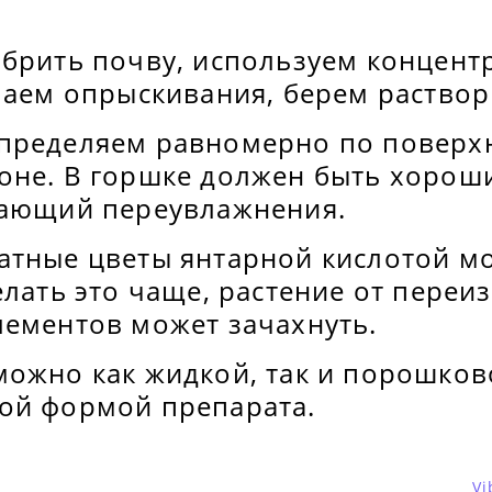
обрить почву, используем концент
лаем опрыскивания, берем раствор
пределяем равномерно по поверхн
оне. В горшке должен быть хоро
кающий переувлажнения.
атные цветы янтарной кислотой мо
елать это чаще, растение от переи
лементов может зачахнуть.
можно как жидкой, так и порошков
ой формой препарата.
Vi