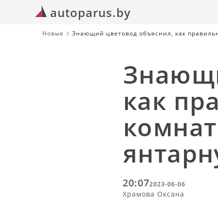
autoparus.by
Новые
Знающий цветовод объяснил, как правиль
Знающи
как пр
комнат
янтарн
20:07
2023-06-06
Храмова Оксана