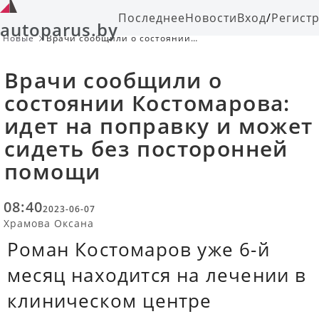
Последнее
Новости
Вход
/
Регист
autoparus.by
Новые
Врачи сообщили о состоянии
Костомарова: идет на поправку и
может сидеть без посторонней
Врачи сообщили о
помощи
состоянии Костомарова:
идет на поправку и может
сидеть без посторонней
помощи
08:40
2023-06-07
Храмова Оксана
Роман Костомаров уже 6-й
месяц находится на лечении в
клиническом центре