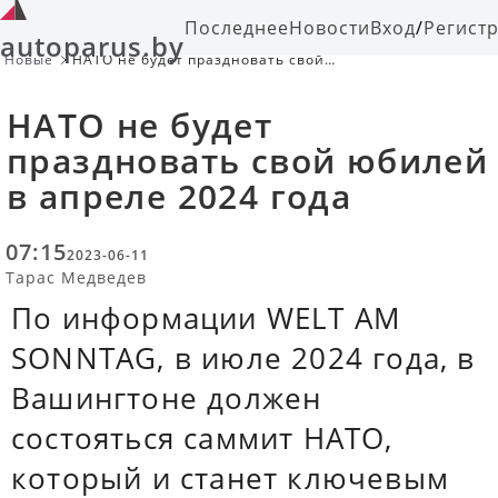
Последнее
Новости
Вход
/
Регист
autoparus.by
Новые
НАТО не будет праздновать свой
юбилей в апреле 2024 года
НАТО не будет
праздновать свой юбилей
в апреле 2024 года
07:15
2023-06-11
Тарас Медведев
По информации WELT AM
SONNTAG, в июле 2024 года, в
Вашингтоне должен
состояться саммит НАТО,
который и станет ключевым