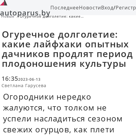
Последнее
Новости
Вход
/
Регист
autoparus.by
Новые
Огуречное долголетие: какие
лайфхаки опытных дачников
продлят период плодоношения
Огуречное долголетие:
культуры
какие лайфхаки опытных
дачников продлят период
плодоношения культуры
16:35
2023-06-13
Светлана Гарусева
Огородники нередко
жалуются, что толком не
успели насладиться сезоном
свежих огурцов, как плети