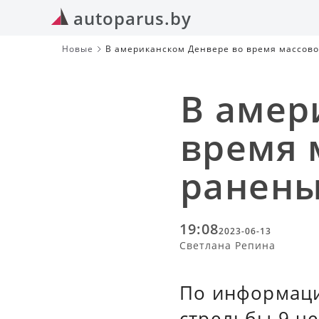
autoparus.by
Новые
В американском Денвере во время массово
В амер
время 
ранены
19:08
2023-06-13
Светлана Репина
По информаци
стрельбы 9 ч