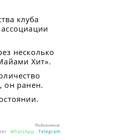
тва клуба
 ассоциации
рез несколько
Майами Хит».
количество
 он ранен.
остоянии.
Поделиться:
ber
WhatsApp
Telegram