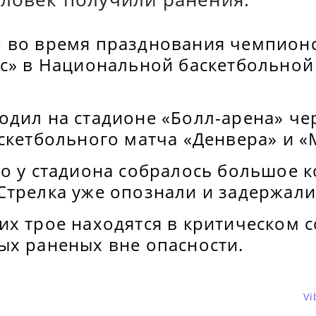
 во время празднования чемпионс
тс» в Национальной баскетбольной
одил на стадионе «Болл-арена» че
скетбольного матча «Денвера» и «
то у стадиона собралось большое 
трелка уже опознали и задержали,
х трое находятся в критическом с
ых раненых вне опасности.
Vi