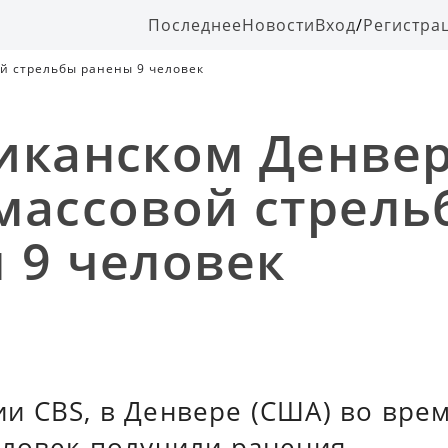
Последнее
Новости
Вход
/
Регистра
й стрельбы ранены 9 человек
иканском Денвер
массовой стрель
 9 человек
и CBS, в Денвере (США) во вре
еловек получили ранения.