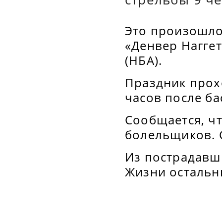
Это произошло
«Денвер Нагге
(НБА).
Праздник прох
часов после ба
Сообщается, ч
болельщиков. С
Из пострадавши
Жизни остальн