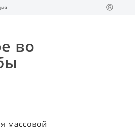
ция
е во
бы
мя массовой