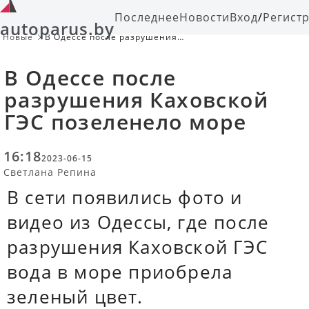
Последнее
Новости
Вход
/
Регист
autoparus.by
Новые
В Одессе после разрушения
Каховской ГЭС позеленело море
В Одессе после
разрушения Каховской
ГЭС позеленело море
16:18
2023-06-15
Светлана Репина
В сети появились фото и
видео из Одессы, где после
разрушения Каховской ГЭС
вода в море приобрела
зеленый цвет.