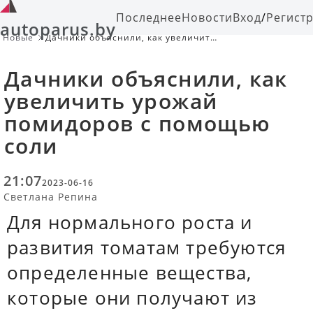
Последнее
Новости
Вход
/
Регист
autoparus.by
Новые
Дачники объяснили, как увеличить
урожай помидоров с помощью соли
Дачники объяснили, как
увеличить урожай
помидоров с помощью
соли
21:07
2023-06-16
Светлана Репина
Для нормального роста и
развития томатам требуются
определенные вещества,
которые они получают из