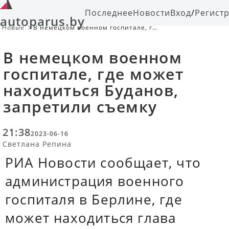
Последнее
Новости
Вход
/
Регист
autoparus.by
Новые
В немецком военном госпитале, где
может находиться Буданов,
запретили съемку
В немецком военном
госпитале, где может
находиться Буданов,
запретили съемку
21:38
2023-06-16
Светлана Репина
РИА Новости сообщает, что
администрация военного
госпиталя в Берлине, где
может находиться глава