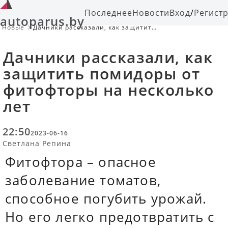
Последнее
Новости
Вход
/
Регист
autoparus.by
Новые
Дачники рассказали, как защитить
помидоры от фитофторы на
несколько лет
Дачники рассказали, как
защитить помидоры от
фитофторы на несколько
лет
22:50
2023-06-16
Светлана Репина
Фитофтора – опасное
заболевание томатов,
способное погубить урожай.
Но его легко предотвратить с