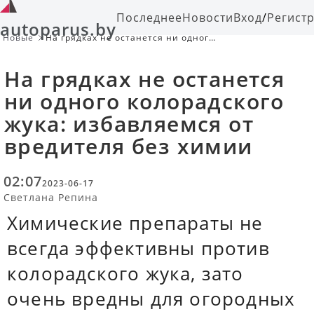
Последнее
Новости
Вход
/
Регист
autoparus.by
Новые
На грядках не останется ни одного
колорадского жука: избавляемся от
вредителя без химии
На грядках не останется
ни одного колорадского
жука: избавляемся от
вредителя без химии
02:07
2023-06-17
Светлана Репина
Химические препараты не
всегда эффективны против
колорадского жука, зато
очень вредны для огородных