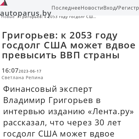
Последнее
Новости
Вход
/
Регист
autoparus.by
Новые
Григорьев: к 2053 году госдолг США
может вдвое превысить ВВП страны
Григорьев: к 2053 году
госдолг США может вдвое
превысить ВВП страны
16:07
2023-06-17
Светлана Репина
Финансовый эксперт
Владимир Григорьев в
интервью изданию «Лента.ру»
рассказал, что через 30 лет
госдолг США может вдвое