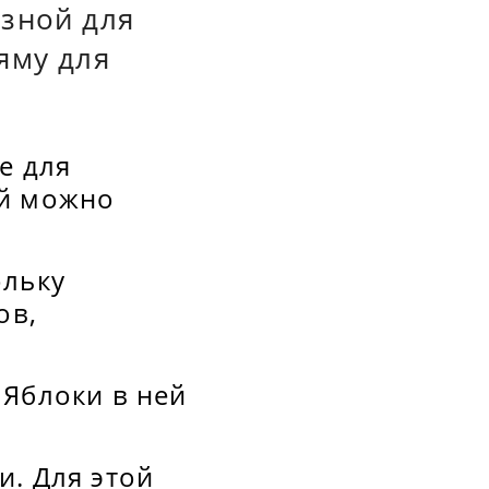
езной для
яму для
е для
ой можно
ольку
ов,
 Яблоки в ней
и. Для этой