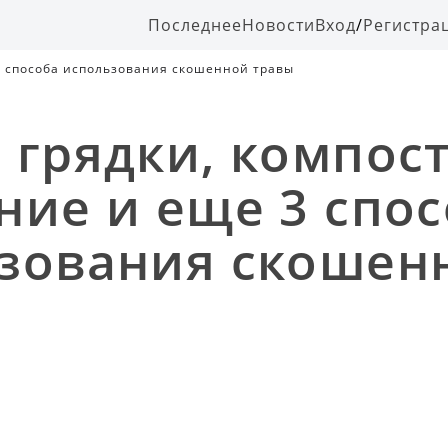
Последнее
Новости
Вход
/
Регистра
 3 способа использования скошенной травы
 грядки, компост
ние и еще 3 спо
зования скошен