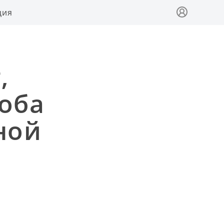
ция
,
соба
ной