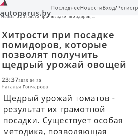
Последнее
Новости
Вход
/
Регист
autoparus.by
Новые
Хитрости при посадке помидоров,
которые позволят получить щедрый
урожай овощей
Хитрости при посадке
помидоров, которые
позволят получить
щедрый урожай овощей
23:37
2023-06-20
Наталья Гончарова
Щедрый урожай томатов -
результат их грамотной
посадки. Существует особая
методика, позволяющая