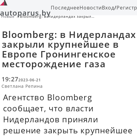
Последнее
Новости
Вход
/
Регист
autoparus.by
Новые
Bloomberg: в Нидерландах закрыли
крупнейшее в Европе
Гронингенское месторождение газа
Bloomberg: в Нидерландах
закрыли крупнейшее в
Европе Гронингенское
месторождение газа
19:27
2023-06-21
Светлана Репина
Агентство Bloomberg
сообщает, что власти
Нидерландов приняли
решение закрыть крупнейшее