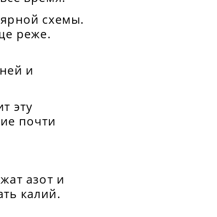
лярной схемы.
ще реже.
ней и
т эту
ние почти
жат азот и
ть калий.