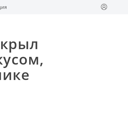
ция
скрыл
кусом,
нике