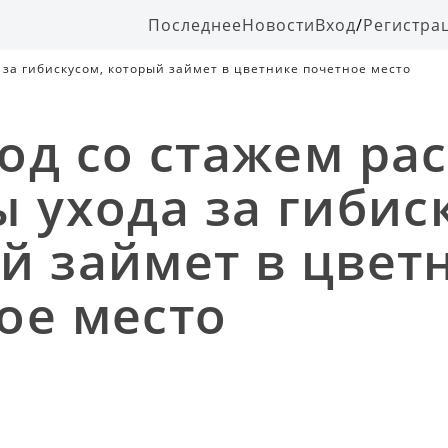
Последнее
Новости
Вход
/
Регистра
 за гибискусом, который займет в цветнике почетное место
од со стажем ра
ы ухода за гибис
й займет в цвет
ое место