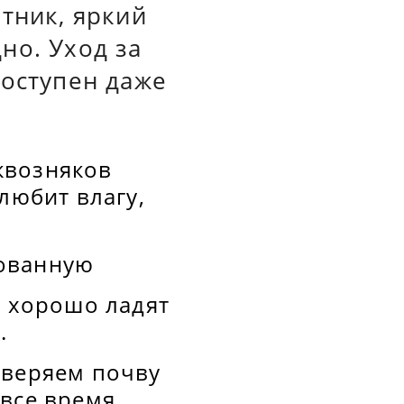
тник, яркий
но. Уход за
доступен даже
квозняков
любит влагу,
рованную
и хорошо ладят
.
оверяем почву
все время.