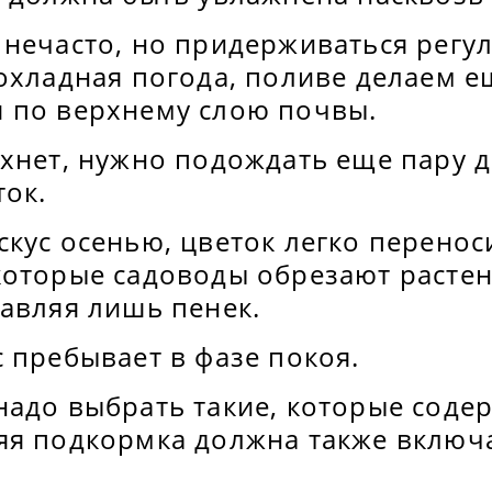
 нечасто, но придерживаться регу
охладная погода, поливе делаем е
 по верхнему слою почвы.
хнет, нужно подождать еще пару д
ток.
кус осенью, цветок легко переноси
которые садоводы обрезают расте
авляя лишь пенек.
 пребывает в фазе покоя.
адо выбрать такие, которые содер
яя подкормка должна также включа