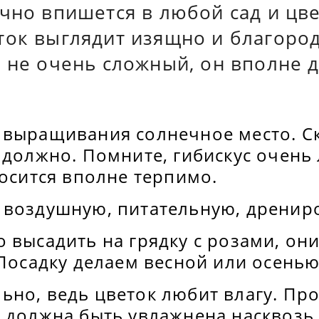
чно впишется в любой сад и цве
ток выглядит изящно и благород
 не очень сложный, он вполне 
 выращивания солнечное место. С
 должно. Помните, гибискус очень 
носится вполне терпимо.
 воздушную, питательную, дрени
 высадить на грядку с розами, он
 Посадку делаем весной или осенью
ьно, ведь цветок любит влагу. Пр
 должна быть увлажнена насквозь 