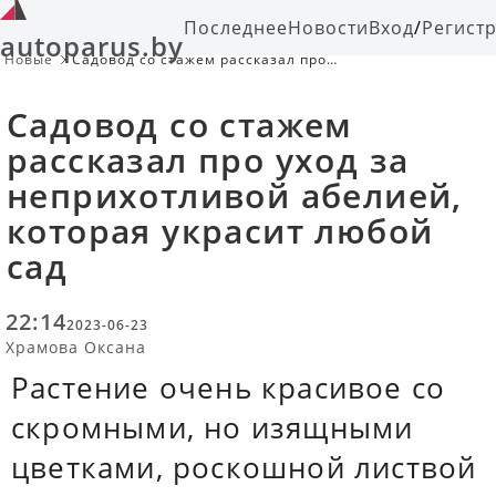
Последнее
Новости
Вход
/
Регист
autoparus.by
Новые
Садовод со стажем рассказал про
уход за неприхотливой абелией,
которая украсит любой сад
Садовод со стажем
рассказал про уход за
неприхотливой абелией,
которая украсит любой
сад
22:14
2023-06-23
Храмова Оксана
Растение очень красивое со
скромными, но изящными
цветками, роскошной листвой