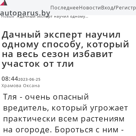
Последнее
Новости
Вход
/
Регист
autoparus.by
Новые
Дачный эксперт научил одному
способу, который на весь сезон
избавит участок от тли
Дачный эксперт научил
одному способу, который
на весь сезон избавит
участок от тли
08:44
2023-06-25
Храмова Оксана
Тля - очень опасный
вредитель, который угрожает
практически всем растениям
на огороде. Бороться с ним -