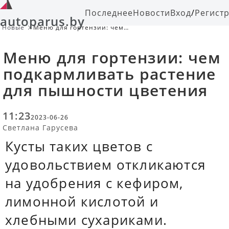
Последнее
Новости
Вход
/
Регист
autoparus.by
Новые
Меню для гортензии: чем
подкармливать растение для
пышности цветения
Меню для гортензии: чем
подкармливать растение
для пышности цветения
11:23
2023-06-26
Светлана Гарусева
Кусты таких цветов с
удовольствием откликаются
на удобрения с кефиром,
лимонной кислотой и
хлебными сухариками.