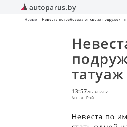
autoparus.by
Новые
Невеста потребовала от своих подружек, ч
Невест
подруж
татуаж
13:57
2023-07-02
Антон Райт
Невеста по и
стать одной 