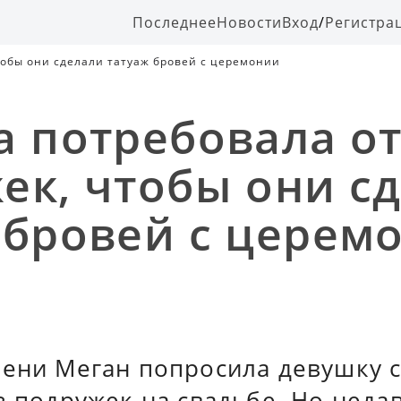
Последнее
Новости
Вход
/
Регистра
тобы они сделали татуаж бровей с церемонии
а потребовала от
ек, чтобы они с
 бровей с церем
мени Меган попросила девушку с
из подружек на свадьбе. Но нед