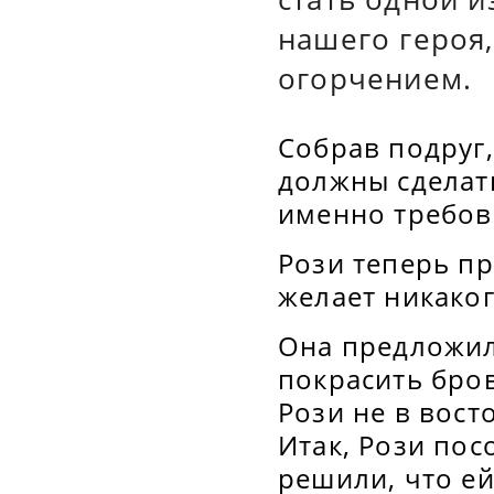
нашего героя,
огорчением.
Собрав подруг,
должны сделать
именно требов
Рози теперь пр
желает никаког
Она предложил
покрасить бров
Рози не в вост
Итак, Рози пос
решили, что ей