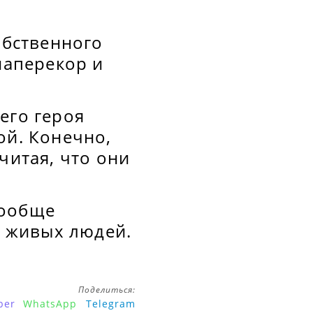
обственного
наперекор и
его героя
ой. Конечно,
читая, что они
вообще
о живых людей.
Поделиться:
ber
WhatsApp
Telegram