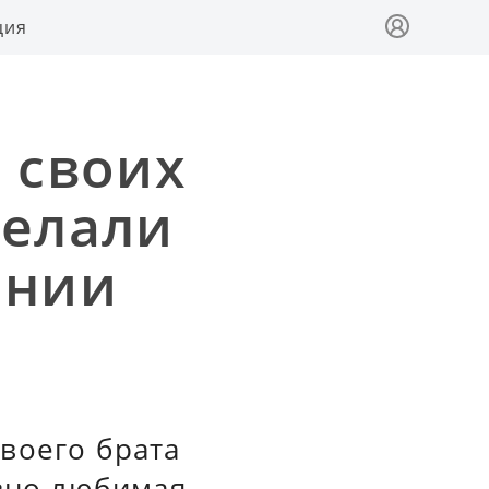
ция
 своих
делали
онии
воего брата
авно любимая