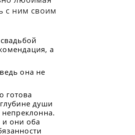
ь с ним своим
 свадьбой
комендация, а
ведь она не
о готова
 глубине души
а непреклонна.
 и они оба
бязанности