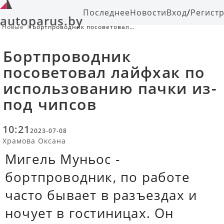
Последнее
Новости
Вход
/
Регист
autoparus.by
Новые
Бортпроводник посоветовал
лайфхак по использованию пачки
из-под чипсов
Бортпроводник
посоветовал лайфхак по
использованию пачки из-
под чипсов
10:21
2023-07-08
Храмова Оксана
Мигель Муньос -
бортпроводник, по работе
часто бывает в разъездах и
ночует в гостиницах. Он