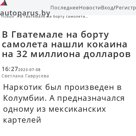
Последнее
Новости
Вход
/
Регист
autoparus.by
Новые
В Гватемале на борту самолета
нашли кокаина на 32 миллиона
долларов
В Гватемале на борту
самолета нашли кокаина
на 32 миллиона долларов
16:27
2023-07-08
Светлана Гаврусева
Наркотик был произведен в
Колумбии. А предназначался
одному из мексиканских
картелей