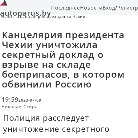
Последнее
Новости
Вход
/
Регист
autoparus.by
Новые
Канцелярия президента Чехии
уничтожила секретный доклад о
взрыве на складе боеприпасов, в
Канцелярия президента
котором обвинили Россию
Чехии уничтожила
секретный доклад о
взрыве на складе
боеприпасов, в котором
обвинили Россию
19:59
2023-07-08
Николай Скира
Полиция расследует
уничтожение секретного