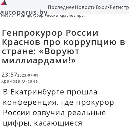
Последнее
Новости
Вход
/
Регист
autoparus.by
Новые
Генпрокурор России Краснов про
коррупцию в стране: «Воруют
миллиардами!»
Генпрокурор России
Краснов про коррупцию в
стране: «Воруют
миллиардами!»
23:57
2023-07-09
Храмова Оксана
В Екатринбурге прошла
конференция, где прокурор
России озвучил реальные
цифры, касающиеся