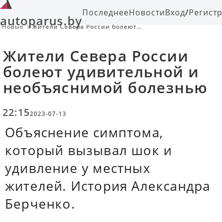
Последнее
Новости
Вход
/
Регист
autoparus.by
Новые
Жители Севера России болеют
удивительной и необъяснимой
болезнью
Жители Севера России
болеют удивительной и
необъяснимой болезнью
22:15
2023-07-13
Объяснение симптома,
который вызывал шок и
удивление у местных
жителей. История Александра
Берченко.