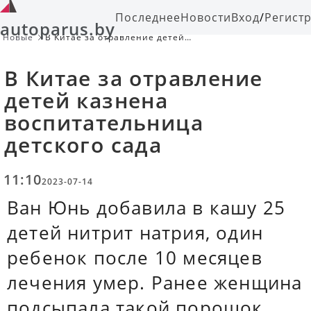
Последнее
Новости
Вход
/
Регист
autoparus.by
Новые
В Китае за отравление детей
казнена воспитательница детского
сада
В Китае за отравление
детей казнена
воспитательница
детского сада
11:10
2023-07-14
Ван Юнь добавила в кашу 25
детей нитрит натрия, один
ребенок после 10 месяцев
лечения умер. Ранее женщина
подсыпала такой порошок