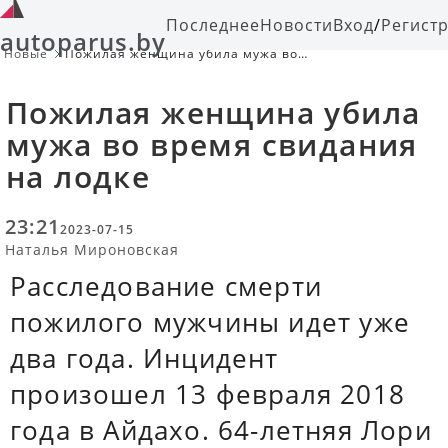
Последнее
Новости
Вход
/
Регист
autoparus.by
Новые
Пожилая женщина убила мужа во
время свидания на лодке
Пожилая женщина убила
мужа во время свидания
на лодке
23:21
2023-07-15
Наталья Мироновская
Расследование смерти
пожилого мужчины идет уже
два года. Инцидент
произошел 13 февраля 2018
года в Айдахо. 64-летняя Лори