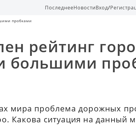
Последнее
Новости
Вход
/
Регистра
ьшими пробками
лен рейтинг горо
и большими про
дах мира проблема дорожных пр
ро. Какова ситуация на данный 