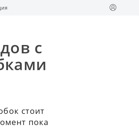
ция
дов с
бками
обок стоит
момент пока