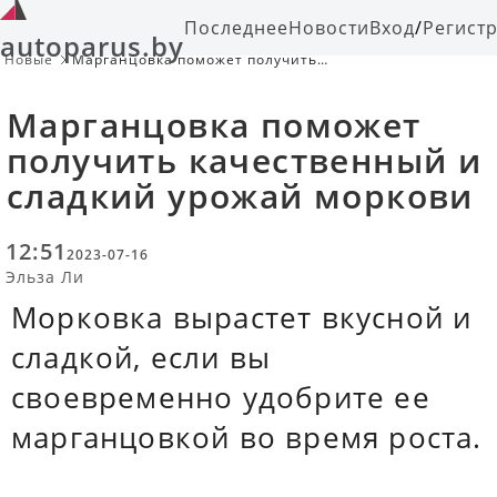
Последнее
Новости
Вход
/
Регист
autoparus.by
Новые
Марганцовка поможет получить
качественный и сладкий урожай
моркови
Марганцовка поможет
получить качественный и
сладкий урожай моркови
12:51
2023-07-16
Эльза Ли
Морковка вырастет вкусной и
сладкой, если вы
своевременно удобрите ее
марганцовкой во время роста.