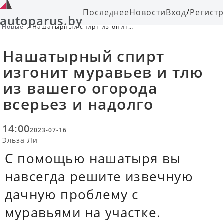
Последнее
Новости
Вход
/
Регист
autoparus.by
Новые
Нашатырный спирт изгонит
муравьев и тлю из вашего огорода
всерьез и надолго
Нашатырный спирт
изгонит муравьев и тлю
из вашего огорода
всерьез и надолго
14:00
2023-07-16
Эльза Ли
С помощью нашатыря вы
навсегда решите извечную
дачную проблему с
муравьями на участке.