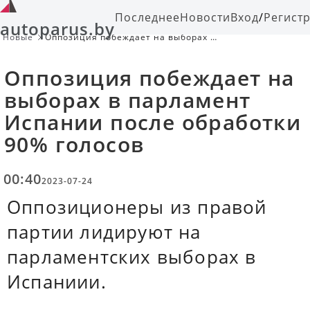
Последнее
Новости
Вход
/
Регист
autoparus.by
Новые
Оппозиция побеждает на выборах в
парламент Испании после
обработки 90% голосов
Оппозиция побеждает на
выборах в парламент
Испании после обработки
90% голосов
00:40
2023-07-24
Оппозиционеры из правой
партии лидируют на
парламентских выборах в
Испаниии.