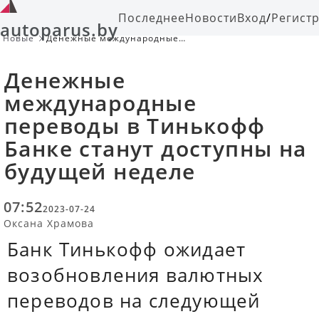
Последнее
Новости
Вход
/
Регист
autoparus.by
Новые
Денежные международные
переводы в Тинькофф Банке станут
доступны на будущей неделе
Денежные
международные
переводы в Тинькофф
Банке станут доступны на
будущей неделе
07:52
2023-07-24
Оксана Храмова
Банк Тинькофф ожидает
возобновления валютных
переводов на следующей