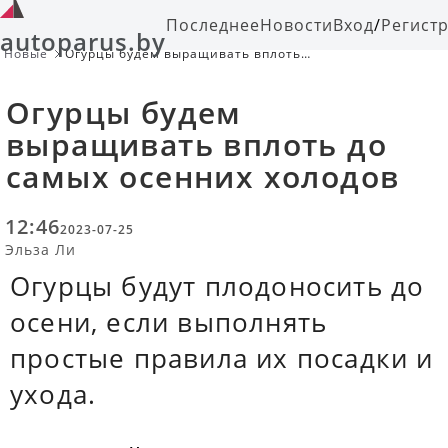
Последнее
Новости
Вход
/
Регист
autoparus.by
Новые
Огурцы будем выращивать вплоть
до самых осенних холодов
Огурцы будем
выращивать вплоть до
самых осенних холодов
12:46
2023-07-25
Эльза Ли
Огурцы будут плодоносить до
осени, если выполнять
простые правила их посадки и
ухода.