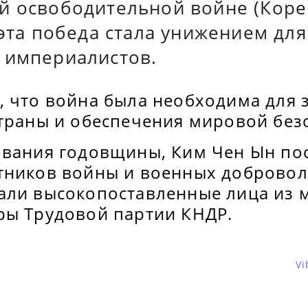
й освободительной войне (Коре
 эта победа стала унижением для
 империалистов.
, что война была необходима для 
страны и обеспечения мировой без
ования годовщины, Ким Чен Ын по
тников войны и военных доброволь
али высокопоставленные лица из 
ры Трудовой партии КНДР.
Vi