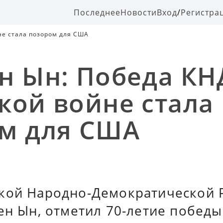
Последнее
Новости
Вход
/
Регистра
не стала позором для США
н Ын: Победа КН
кой войне стала
м для США
кой Народно-Демократической 
ен Ын, отметил 70-летие победы