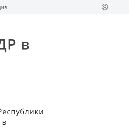
ция
ДР в
Республики
 в