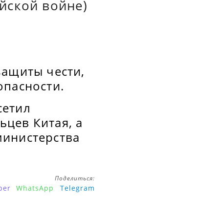
йской войне)
защиты чести,
опасности.
сетил
цев Китая, а
министерства
Поделиться:
ber
WhatsApp
Telegram