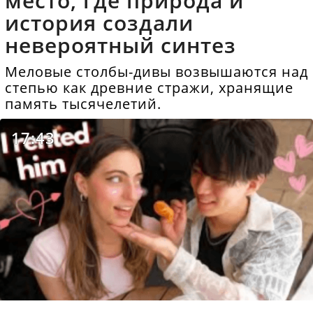
место, где природа и
история создали
невероятный синтез
Меловые столбы-дивы возвышаются над
степью как древние стражи, хранящие
память тысячелетий.
17:43