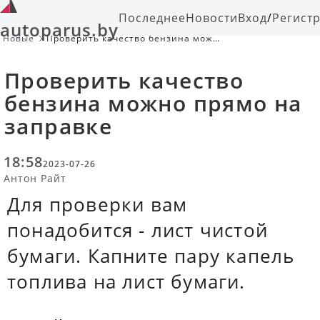
Последнее
Новости
Вход
/
Регист
autoparus.by
Новые
Проверить качество бензина можно
прямо на заправке
Проверить качество
бензина можно прямо на
заправке
18:58
2023-07-26
Антон Райт
Для проверки вам
понадобится - лист чистой
бумаги. Капните пару капель
топлива на лист бумаги.