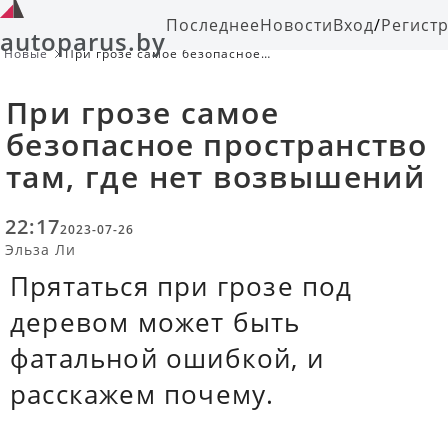
Последнее
Новости
Вход
/
Регист
autoparus.by
Новые
При грозе самое безопасное
пространство там, где нет
возвышений
При грозе самое
безопасное пространство
там, где нет возвышений
22:17
2023-07-26
Эльза Ли
Прятаться при грозе под
деревом может быть
фатальной ошибкой, и
расскажем почему.