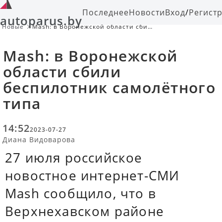
Последнее
Новости
Вход
/
Регист
autoparus.by
Новые
Mash: в Воронежской области сбили
беспилотник самолётного типа
Mash: в Воронежской
области сбили
беспилотник самолётного
типа
14:52
2023-07-27
Диана Видоварова
27 июля российское
новостное интернет-СМИ
Mash сообщило, что в
Верхнехавском районе